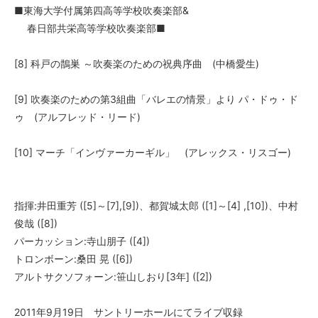
■東海大学付属第四高等学校吹奏楽部&
春日部共栄高等学校吹奏楽部■
[8] 科戸の鵲巣 ～吹奏楽のための祝典序曲 (中橋愛生)
[9] 吹奏楽のための第3組曲「バレエの情景」より パ・ドゥ・ド
ゥ (アルフレッド・リード)
[10] マーチ「インヴァーカーギル」 (アレックス・リスゴー)
指揮:井田重芳 ([5]～[7],[9])、都賀城太郎 ([1]～[4] ,[10])、中村
俊哉 ([8])
パーカッション:寺山朋子 ([4])
トロンボーン:桑田 晃 ([6])
アルトサクソフォーン:笹山しおり[3年] ([2])
2011年9月19日 サントリーホールにてライブ収録