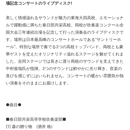
場記念コンサートのライブディスク!
美しく情感溢れるサウンドが魅力の東海大四高校、エモーショナ
ルで躍動感に満ちた春日部共栄高校。両校が吹奏楽コンクール全
国大会三年連続出場を記念して行った演奏会のライブディスクで
す。場所は日本最高峰のコンサートホールである“サントリーホ
ール”。特別な場所で奏でる2つの高校トップバンド。両校とも豪
華ゲストを交えたオリジナリティ溢れるステージを魅せてくれま
した。合同ステージでは長きに渡り両校のサウンドを支えてきた
中村俊哉氏が指揮。2つのサウンドは鮮やかに光り輝き、音楽の
喜びを感じずにはいられません。コンサートの暖かい雰囲気や熱
い演奏をそのままにお届けします。
●曲目●
■春日部共栄高等学校吹奏楽部■
[1] 森の贈り物 (酒井 格)