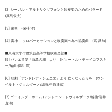
[2] シーガル ～アルトサクソフォンと吹奏楽のためのバラード
(真島俊夫)
[3] 復興 (保科 洋)
[4] 雷神 ～ソロパーカッションと吹奏楽の為の協奏曲 (高 昌帥)
■東海大学付属第四高等学校吹奏楽部■
[5] バレエ音楽「白鳥の湖」より (ピョートル・チャイコフスキ
ー/編曲:保科 洋)
[6] 歌劇「アンドレア・シェニエ」より 亡くなった母を (ウン
ベルト・ジョルダーノ/編曲:中原達彦)
[7] ゴーイング・ホーム (アントニン・ドヴォルザーク/編曲:岩井
直溥)