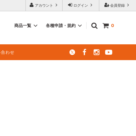
アカウント
ログイン
会員登録
商品一覧
各種申請・規約
0
レンタル楽譜
エレクトーン（電子オルガン）での演奏
い合わせ