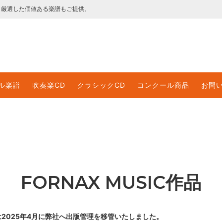
く厳選した価値ある楽譜もご提供。
ックCD
ル楽譜のご利用について
コンクール・イベント
レンタル楽譜利用規約
ル楽譜
吹奏楽CD
クラシックCD
コンクール商品
お問
ロード音源
ロード販売楽譜
領収書等のWEB発行について
FORNAX MUSIC作品
ax.jp/)は2025年4月に弊社へ出版管理を移管いたしました。