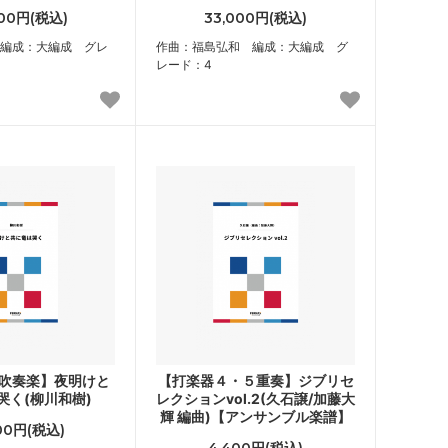
000円(税込)
33,000円(税込)
編成：大編成 グレ
作曲：福島弘和 編成：大編成 グ
レード：4
-吹奏楽】夜明けと
【打楽器４・５重奏】ジブリセ
哭く(柳川和樹)
レクションvol.2(久石譲/加藤大
輝 編曲)【アンサンブル楽譜】
600円(税込)