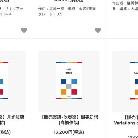
作曲者：柳川和
成：サキソフォ
作曲：尾崎一成 編成：金管5重奏
５ 編成：大編
.5～4
グレード：3.5
楽】月光波濤
【販売楽譜-吹奏楽】樹霊幻想
【販売
祐)
(髙橋伸哉)
Variations
(税込)
13,200円(税込)