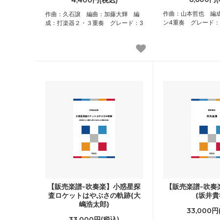
4,400円(税込)
作曲：山本哲也 編
作曲：久石譲 編曲：加藤大輝 編
ン4重奏 グレード：3
成：打楽器２・３重奏 グレード：3
【販売楽譜-吹奏楽】小惑星探
【販売楽譜-吹奏
査ロケットはやぶさの軌跡(大
(坂井貴
嶋浩太郎)
33,000円
33,000円(税込)