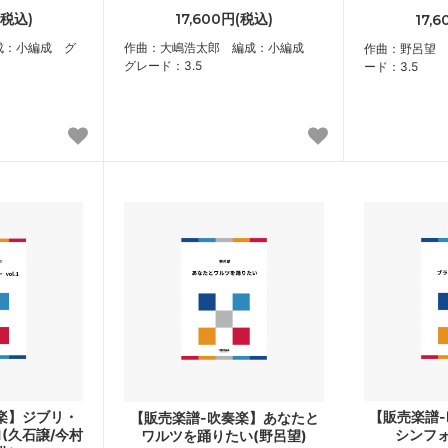
(税込)
17,600円(税込)
17,
成：小編成 グ
作曲：大嶋浩太郎 編成：小編成
作曲：野呂望 
グレード：3.5
ード：3.5
楽】ジブリ・
【販売楽譜
【販売楽譜-吹奏楽】あなたと
1(久石譲/今村
シンフォ
ワルツを踊りたい(野呂望)