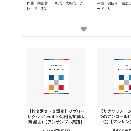
作曲：阿部勇一 編成：大編成 グ
作曲：岩田学 編成
レード：3.5
ード：3
【サクソフォーン
【打楽器２・３重奏】ジブリセ
つのアンコールピ
レクションvol.1(久石譲/加藤大
也)【アンサン
輝 編曲)【アンサンブル楽譜】
6,600円