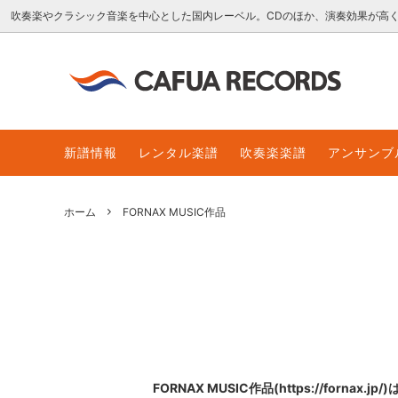
吹奏楽やクラシック音楽を中心とした国内レーベル。CDのほか、演奏効果が高
吹奏楽CD
for overseas customers
クラシ
レンタ
新譜情報
レンタル楽譜
吹奏楽楽譜
アンサンブ
販売楽譜
レンタル楽譜の貸出延長
ダウン
ダウン
ホーム
FORNAX MUSIC作品
FORNAX MUSIC作品(https://forn