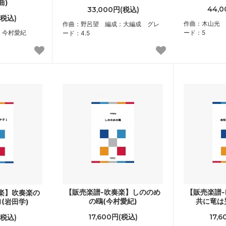
曲)
44,
33,000円(税込)
(税込)
作曲：木山光 
作曲：野呂望 編成：大編成 グレ
：今村愛紀
ード：5
ード：4.5
【販売楽譜-吹奏楽】しののめ
【販売楽譜
楽】吹奏楽の
の鴎(今村愛紀)
共に竜は
(岩田学)
17,600円(税込)
17,
(税込)