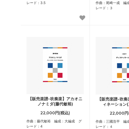
レード：3.5
作曲：尾崎一成 編
レード：３
【販売楽譜-吹奏楽】アカオニ
【販売楽譜-吹奏
ノナミダ(藤代敏裕)
ィネーション(
22,000円(税込)
22,000円
作曲：藤代敏裕 編成：大編成 グ
作曲：三國浩平 編
レード：4
レード：４