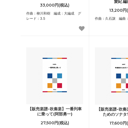
愛紀 編
33,000円(税込)
13,200円
作曲：柳川和樹 編成：大編成 グ
レード：3.5
作曲：久石譲 編曲
【販売楽譜-吹奏楽】一番列車
【販売楽譜-吹奏
に乗って(阿部勇一)
ためのソナタ1
27,500円(税込)
17,600円