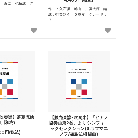
4,400円(税込)
 編成：小編成 グ
作曲：久石譲 編曲：加藤大輝 編
成：打楽器４・５重奏 グレード：
３
-吹奏楽】落夏流穂
【販売楽譜-吹奏楽】「ピアノ
柳川和樹)
協奏曲第2番」より シンフォニ
ックセレクション(S.ラフマニ
000円(税込)
ノフ/福島弘和 編曲)