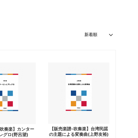
【販売楽譜-吹奏楽】台湾民謡
-吹奏楽】カンター
の主題による変奏曲(上野友裕)
レグロ(野呂望)