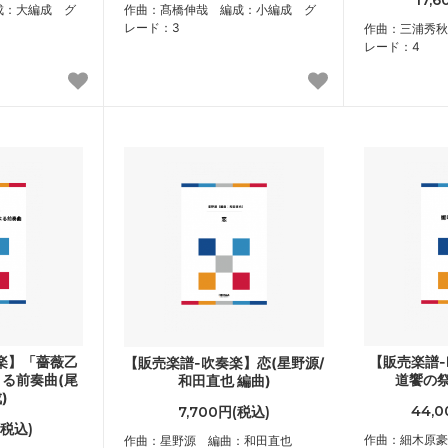
17,
成：大編成 グ
作曲：髙橋伸哉 編成：小編成 グ
レード：3
作曲：三浦秀秋
レード：4
楽】「薔薇乙
【販売楽譜
【販売楽譜-吹奏楽】恋(星野源/
る前奏曲(尾
道饗の祭
和田直也 編曲)
)
44,
7,700円(税込)
(税込)
作曲：細木原
作曲：星野源 編曲：和田直也