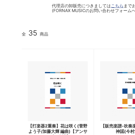
代理店の卸販売につきましては
こちら
まで
(FORNAX MUSICのお問い合わせフォーム
35
全
商品
【打楽器2重奏】花は咲く(菅野
【販売楽譜-吹奏
よう子/加藤大輝 編曲)【アンサ
神謡(今村