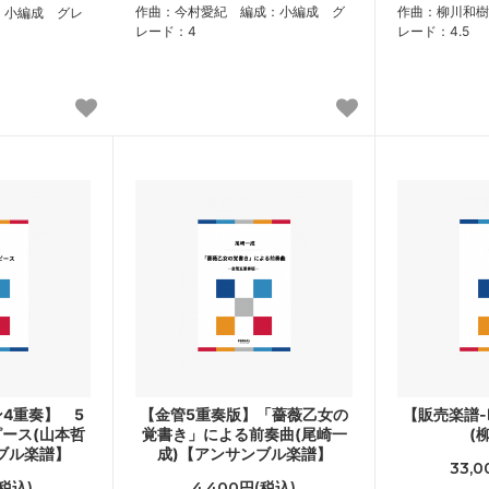
作曲：今村愛紀 編成：小編成 グ
作曲：柳川和樹
：小編成 グレ
レード：4
レード：4.5
4重奏】 5
【金管5重奏版】「薔薇乙女の
【販売楽譜
ース(山本哲
覚書き」による前奏曲(尾崎一
(
ブル楽譜】
成)【アンサンブル楽譜】
33,
(税込)
4,400円(税込)