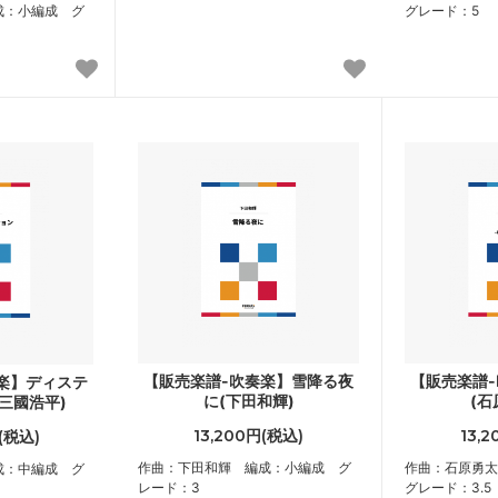
成：小編成 グ
グレード：5
【販売楽譜-吹奏楽】雪降る夜
【販売楽譜
楽】ディステ
に(下田和輝)
(石
三國浩平)
13,200円(税込)
13,
(税込)
作曲：下田和輝 編成：小編成 グ
作曲：石原勇
成：中編成 グ
レード：3
グレード：3.5