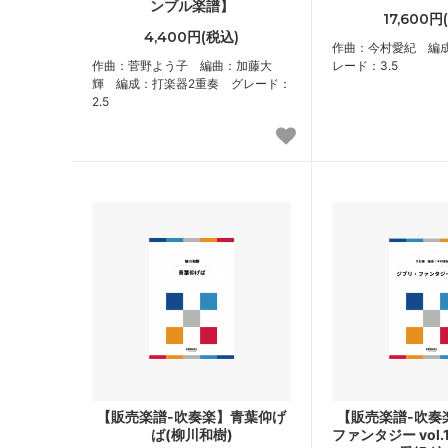
ンブル楽譜】
17,600円
4,400円(税込)
作曲：今村愛紀 編
作曲：菅野よう子 編曲：加藤大
レード：3.5
輝 編成：打楽器2重奏 グレード：
2.5
【販売楽譜-吹奏楽】青葉仰げ
【販売楽譜-吹奏
ば(柳川和樹)
ファンタジー vol.