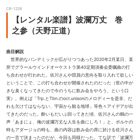
CR-1226
【レンタル楽譜】波瀾万丈 巻
之参（天野正道）
曲目解説
世界的なパンデミックが広がりつつあった2020年2月某日、某
所でグラールウインドオーケストラ第40定期演奏会委嘱曲の打
ち合わせが行われた。佐川さんや団員の意向を取り入れて欲しい
ということで、この打ち合わせが開催されたのだった（世の中が
きな臭くなってきたので今のうちに飲み会をやろう、という口
実）。例えば「Trp.とTbn.のoct.unisonのメロディーを是非、だ
れも欠けてはならない、宇宙から観る地球」等色々アイデアが出
てきたのだった。酔いもだいぶ回ってきた頃、佐川さんの鶴の一
声「あまにょ、俺の波瀾万丈な人生を曲にしろ！」と。ポルケの
時もアダージョの時も、曲の内容は飲み会の席に於ける佐川さん
の一言で決まったのだが、今回も同様だった。てな訳で「波瀾万