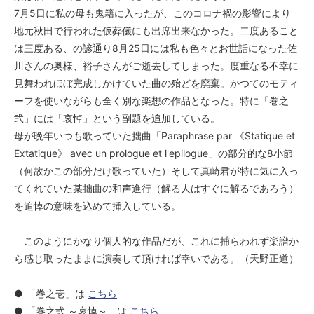
7月5日に私の母も鬼籍に入ったが、このコロナ禍の影響により
地元秋田で行われた仮葬儀にも出席出来なかった。二度あること
は三度ある、の諺通り8月25日には私も色々とお世話になった佐
川さんの奥様、裕子さんがご逝去してしまった。度重なる不幸に
見舞われほぼ完成しかけていた曲の殆どを廃棄。かつてのモティ
ーフを使いながらも全く別な楽想の作品となった。特に「巻之
弐」には「哀悼」という副題を追加している。
母が晩年いつも歌っていた拙曲「Paraphrase par 《Statique et
Extatique》 avec un prologue et l'epilogue」の部分的な8小節
（何故かこの部分だけ歌っていた）そして真崎君が特に気に入っ
てくれていた某拙曲の和声進行（解る人はすぐに解るであろう）
を追悼の意味を込めて挿入している。
このようにかなり個人的な作品だが、これに捕らわれず楽譜か
ら感じ取ったままに演奏して頂ければ幸いである。（天野正道）
● 「巻之壱」は
こちら
● 「巻之弐 ～哀悼～」は
こちら