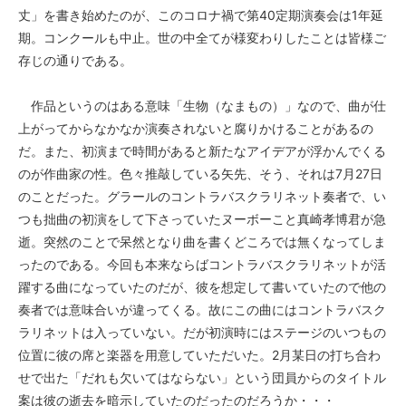
丈」を書き始めたのが、このコロナ禍で第40定期演奏会は1年延
期。コンクールも中止。世の中全てが様変わりしたことは皆様ご
存じの通りである。
作品というのはある意味「生物（なまもの）」なので、曲が仕
上がってからなかなか演奏されないと腐りかけることがあるの
だ。また、初演まで時間があると新たなアイデアが浮かんでくる
のが作曲家の性。色々推敲している矢先、そう、それは7月27日
のことだった。グラールのコントラバスクラリネット奏者で、い
つも拙曲の初演をして下さっていたヌーボーこと真崎孝博君が急
逝。突然のことで呆然となり曲を書くどころでは無くなってしま
ったのである。今回も本来ならばコントラバスクラリネットが活
躍する曲になっていたのだが、彼を想定して書いていたので他の
奏者では意味合いが違ってくる。故にこの曲にはコントラバスク
ラリネットは入っていない。だが初演時にはステージのいつもの
位置に彼の席と楽器を用意していただいた。2月某日の打ち合わ
せで出た「だれも欠いてはならない」という団員からのタイトル
案は彼の逝去を暗示していたのだったのだろうか・・・