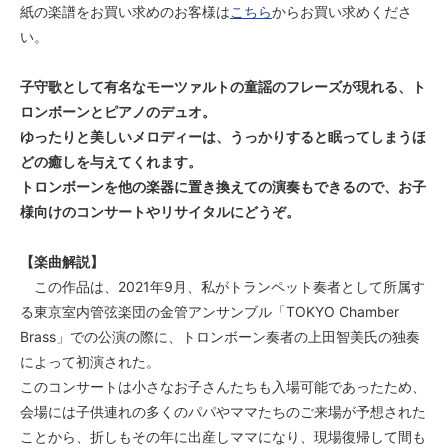
紙の楽譜をお買い求めのお客様は
こちら
からお買い求めくださ
い。
子守歌として有名なモーツァルトの童謡のフレーズが現れる、ト
ロンボーンとピアノのデュオ。
ゆったりと美しいメロディーは、うっかりすると眠ってしまうほ
どの癒しを与えてくれます。
トロンボーンを他の楽器に置き換えての演奏もできるので、お子
様向けのコンサートやリサイタルにどうぞ。
【楽曲解説】
この作品は、2021年9月、私がトランペット奏者として所属す
る東京室内管弦楽団の金管アンサンブル「TOKYO Chamber
Brass」での公演の際に、トロンボーン奏者の上田智美氏の独奏
によって初演された。
このコンサートは小さなお子さんたちも入場可能であったため、
会場には子供連れの多くのパパやママたちのご来場が予想された
ことから、折しもその年に出産しママになり、現場復帰して間も