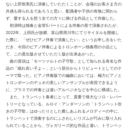
ない上田智美氏に演奏していただくことが、会場のお客さま方の
共感も得られるであろうと思い、配偶者や子供の有無に関わら
ず、愛する人を想う全ての方々に捧げる作品として作曲した。
初演時は独奏と金管5パートによる伴奏の形で演奏されたが、
2022年、上田氏が故郷、富山県滑川市にてリサイタルを開催し
た際に、「ぜひピアノ伴奏で演奏したい」というお申し出をいた
だき、今回のピアノ伴奏によるトロンボーン独奏用の小品とし
て、この度出版させていただく版が出来あがった。
曲の冒頭は「モーツァルトの子守歌」として知られる有名な作
品の「眠れ良い子よ～」という部分からトリビュートとしてのテ
ーマで取った。ピアノ伴奏版での編曲においては、極力ピアノと
トロンボーンのデュオの美しいアンサンブルが表現できるよう
に、ブラスでの伴奏とは違いアルペジオなどを中心に構成した。
また、トランペット奏者にとって、貴重で偉大なソロ・レパー
トリーとなっている、ルロイ・アンダーソンの「トランペット吹
きの子守歌」はゆったりとした癒しあふれるメロディーの中に、
トランペットで演奏するのにふさわしいリズムが巧みに取り入れ
られていることから、ヴォガリーズ的な作品と違い、トランペッ