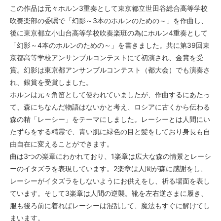
この作品は元々ホルン3重奏として東京都立世田谷総合高等学校
吹奏楽部の委嘱で「幻影～3本のホルンのための～」を作曲し、
後に東京都立小山台高等学校吹奏楽班の為にホルン4重奏として
「幻影～4本のホルンのための～」を書きました。共に第39回東
京都高等学校アンサンブルコンテストにて初演され、金賞を受
賞。幻影は東京都アンサンブルコンテスト（都大会）でも演奏さ
れ、銀賞を受賞しました。
ホルンは元々角笛として使われていましたが、作曲するにあたっ
て、森にちなんだ物語はないかと考え、ロシアに古くから伝わる
森の精「レーシー」をテーマにしました。レーシーとは人間にい
たずらをする精霊で、青い肌に緑色の目と髪をしており身長も自
由自在に変えることができます。
曲は3つの楽章にわかれており、1楽章は広大な森の情景とレーシ
ーのイタズラを表現しています。2楽章は人間が森に感謝をし、
レーシーがイタズラをしないようにお供えをし、祈る場面を表し
ています。そして3楽章は人間の逆襲。靴を左右逆さまに履き、
服も後ろ前に着ればレーシーは混乱して、魔法もすぐに解けてし
まいます。