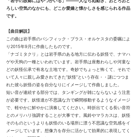
「岩手の故郷にはやつがいる」―――人ならぬ動き、おどろおど
ろしい空気のなかにも、どこか愛嬌と懐かしさを感じられる作品
です。
【曲目解説】
この曲は岩手県のパシフィック・ブラス・オルケスタの委嘱によ
り2015年9月に作曲したものです。
「ナゴミタクリ」とは岩手県のある地方に伝わる妖怪で、ナマハ
ゲや天狗の一種といわれています。岩手県は座敷わらしや河童な
どの妖怪伝承で有名な土地です。奇妙でちょっと怖くて、それで
いて人々に親しみ愛されてきた“妖怪”という存在・・謎につつま
れた彼ら妖怪の姿を自分なりにイメージして作曲しました。
短い音が連続する部分では、タンギングが雑にならないよう注意
が必要です。妖怪達が不思議な力で瞬間移動するようなイメージ
で、軽やかに鮮やかに演奏してください。時折出てくる長い音符
とのメリハリ強調することが大事です。風鈴やマラカスは、妖怪
そのものというよりも妖怪のいる場所に漂う不思議な空気感をイ
メージしています。想像力を存分に活かして効果的に表現してく