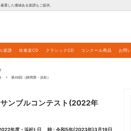
く厳選した価値ある楽譜もご提供。
ックCD
ル楽譜のご利用について
コンクール・イベント
レンタル楽譜利用規約
ル楽譜
吹奏楽CD
クラシックCD
コンクール商品
お問
ロード音源
ロード販売楽譜
領収書等のWEB発行について
ト
ト
第46回（静岡県・浜松）
ンサンブルコンテスト(2022年
22年度・浜松) 日 時 : 令和5年(2023年)3月19日