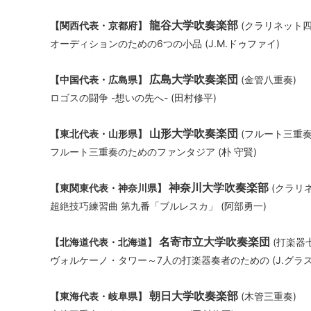
龍谷大学吹奏楽部
【関西代表・京都府】
(クラリネット四
オーディションのための6つの小品 (J.M.ドゥファイ)
広島大学吹奏楽団
【中国代表・広島県】
(金管八重奏)
ロゴスの闘争 -想いの先へ- (田村修平)
山形大学吹奏楽団
【東北代表・山形県】
(フルート三重奏
フルート三重奏のためのファンタジア (朴 守賢)
神奈川大学吹奏楽部
【東関東代表・神奈川県】
(クラリ
超絶技巧練習曲 第九番「ブルレスカ」 (阿部勇一)
名寄市立大学吹奏楽団
【北海道代表・北海道】
(打楽器
ヴォルケーノ・タワー～7人の打楽器奏者のための (J.グラス
朝日大学吹奏楽部
【東海代表・岐阜県】
(木管三重奏)