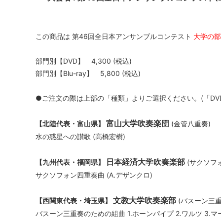
この商品は 第46回全日本アンサンブルコンテスト
大学の部
部門別【DVD】 4,300 (税込)
部門別【Blu-ray】 5,800 (税込)
●ご注文の際は上部の「種類」よりご選択ください。(「DVD」ない
富山大学吹奏楽団
【北陸代表・富山県】
(金管八重奏)
水の惑星への讃歌 (高橋宏樹)
日本経済大学吹奏楽部
【九州代表・福岡県】
(サクソフ
サクソフォン四重奏曲 (A.デザンクロ)
文教大学吹奏楽部
【西関東代表・埼玉県】
(バスーン三重
バスーン三重奏のための組曲 1.ホーンパイプ 2.ワルツ 3.マー