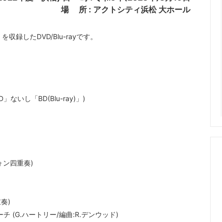
場 所 : アクトシティ浜松 大ホール
を収録したDVD/Blu-rayです。
し「BD(Blu-ray)」)
ォン四重奏)
奏)
チ (G.ハートリー/編曲:R.デンウッド)