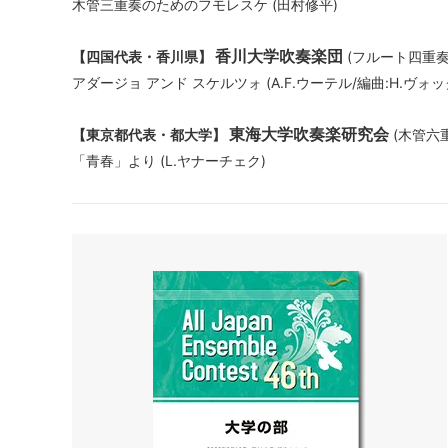
木管三重奏のためのフモレスケ (田村修平)
香川大学吹奏楽団
【四国代表・香川県】
(フルート四重奏
アダージョ アンド スケルツォ (A.F.ウーテル/編曲:H.ヴォ
東海大学吹奏楽研究会
【東京都代表・都大学】
(木管六
「青春」より (L.ヤナーチェク)