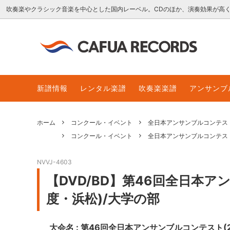
吹奏楽やクラシック音楽を中心とした国内レーベル。CDのほか、演奏効果が高
吹奏楽CD
for overseas customers
クラシ
レンタ
新譜情報
レンタル楽譜
吹奏楽楽譜
アンサンブ
販売楽譜
レンタル楽譜の貸出延長
ダウン
ダウン
ホーム
コンクール・イベント
全日本アンサンブルコンテス
コンクール・イベント
全日本アンサンブルコンテス
NVVJ-4603
【DVD/BD】第46回全日本ア
度・浜松)/大学の部
大会名 : 第46回全日本アンサンブルコンテスト(20