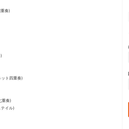
重奏)
)
ネット四重奏)
七重奏)
テイル)