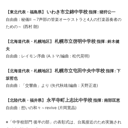
いわき市立錦中学校
【東北代表・福島県】
指揮 : 猪狩公一
自由曲 : 秘儀II ～7声部の管楽オーケストラと4人の打楽器奏者の
ための～ (西村 朗)
札幌市立啓明中学校
【北海道代表・札幌地区】
指揮 : 鈴木健
夫
自由曲 : レイモン序曲 (A.トマ/編曲 : 松代晃明)
札幌市立屯田中央中学校
【北海道代表・札幌地区】
指揮 : 下
坂哲也
自由曲 : 「交響曲」より (矢代秋雄/編曲 : 天野正道)
永平寺町上志比中学校
【北陸代表・福井県】
指揮 : 南部匡恵
自由曲 : 想いの和々～revive (片岡寛晶)
※「中学校部門 後半の部」の表彰式は、台風接近のため実施され