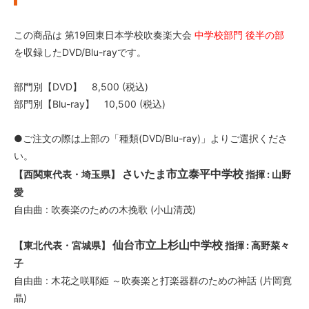
この商品は 第19回東日本学校吹奏楽大会
中学校部門 後半の部
を収録したDVD/Blu-rayです。
部門別【DVD】 8,500 (税込)
部門別【Blu-ray】 10,500 (税込)
●ご注文の際は上部の「種類(DVD/Blu-ray)」よりご選択くださ
い。
さいたま市立泰平中学校
【西関東代表・埼玉県】
指揮 : 山野
愛
自由曲 : 吹奏楽のための木挽歌 (小山清茂)
仙台市立上杉山中学校
【東北代表・宮城県】
指揮 : 高野菜々
子
自由曲 : 木花之咲耶姫 ～吹奏楽と打楽器群のための神話 (片岡寛
晶)