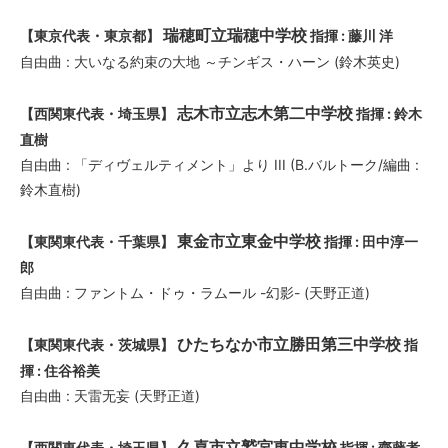
瑞穂町立瑞穂中学校
【東京代表・東京都】
指揮 : 藤川 洋
自由曲 : 大いなる約束の大地 ～チンギス・ハーン (鈴木英史)
志木市立志木第二中学校
【西関東代表・埼玉県】
指揮 : 鈴木
直樹
自由曲 : 「ディヴェルティメント」より III (B.バルトーク/編曲 :
鈴木直樹)
東金市立東金中学校
【東関東代表・千葉県】
指揮 : 田中淳一
郎
自由曲 : ファントム・ドゥ・ラムール -幻影- (天野正道)
ひたちなか市立勝田第三中学校
【東関東代表・茨城県】
指
揮 : 住谷裕美
自由曲 : 天雷无妄 (天野正道)
久喜市立鷲宮東中学校
【西関東代表・埼玉県】
指揮 : 齋藤孝