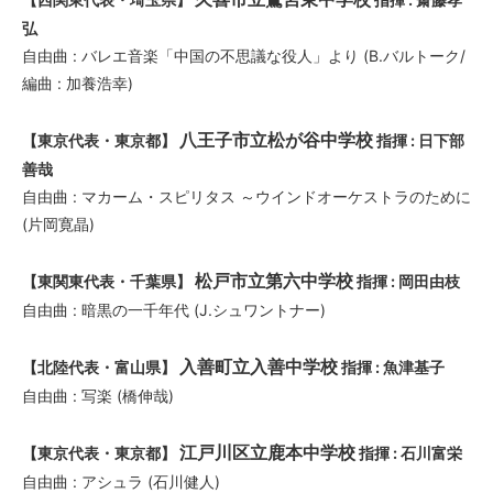
弘
自由曲 : バレエ音楽「中国の不思議な役人」より (B.バルトーク/
編曲 : 加養浩幸)
八王子市立松が谷中学校
【東京代表・東京都】
指揮 : 日下部
善哉
自由曲 : マカーム・スピリタス ～ウインドオーケストラのために
(片岡寛晶)
松戸市立第六中学校
【東関東代表・千葉県】
指揮 : 岡田由枝
自由曲 : 暗黒の一千年代 (J.シュワントナー)
入善町立入善中学校
【北陸代表・富山県】
指揮 : 魚津基子
自由曲 : 写楽 (橋伸哉)
江戸川区立鹿本中学校
【東京代表・東京都】
指揮 : 石川富栄
自由曲 : アシュラ (石川健人)