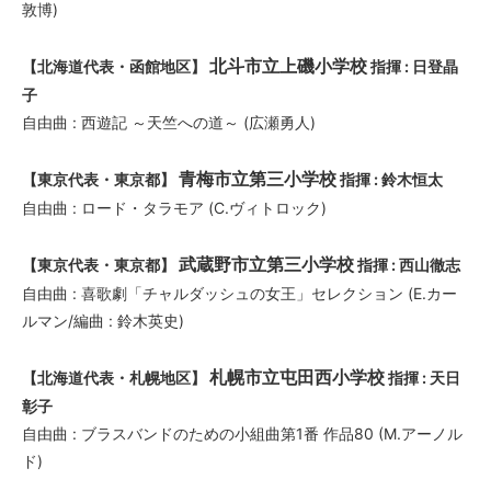
敦博)
北斗市立上磯小学校
【北海道代表・函館地区】
指揮 : 日登晶
子
自由曲 : 西遊記 ～天竺への道～ (広瀬勇人)
青梅市立第三小学校
【東京代表・東京都】
指揮 : 鈴木恒太
自由曲 : ロード・タラモア (C.ヴィトロック)
武蔵野市立第三小学校
【東京代表・東京都】
指揮 : 西山徹志
自由曲 : 喜歌劇「チャルダッシュの女王」セレクション (E.カー
ルマン/編曲 : 鈴木英史)
札幌市立屯田西小学校
【北海道代表・札幌地区】
指揮 : 天日
彰子
自由曲 : ブラスバンドのための小組曲第1番 作品80 (M.アーノル
ド)