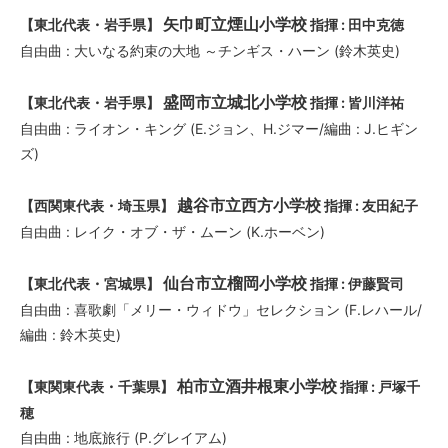
矢巾町立煙山小学校
【東北代表・岩手県】
指揮 : 田中克徳
自由曲 : 大いなる約束の大地 ～チンギス・ハーン (鈴木英史)
盛岡市立城北小学校
【東北代表・岩手県】
指揮 : 皆川洋祐
自由曲 : ライオン・キング (E.ジョン、H.ジマー/編曲 : J.ヒギン
ズ)
越谷市立西方小学校
【西関東代表・埼玉県】
指揮 : 友田紀子
自由曲 : レイク・オブ・ザ・ムーン (K.ホーベン)
仙台市立榴岡小学校
【東北代表・宮城県】
指揮 : 伊藤賢司
自由曲 : 喜歌劇「メリー・ウィドウ」セレクション (F.レハール/
編曲 : 鈴木英史)
柏市立酒井根東小学校
【東関東代表・千葉県】
指揮 : 戸塚千
穂
自由曲 : 地底旅行 (P.グレイアム)