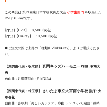
この商品は 第21回東日本学校吹奏楽大会
小学生部門
を収録した
DVD/Blu-rayです。
部門別【DVD】 8,500 (税込)
部門別【Blu-ray】 10,500 (税込)
●ご注文の際は上部の「種類(DVD/Blu-ray)」よりご選択くださ
い。
真岡キッズハーモニー
【東関東代表・栃木県】
指揮 : 有馬大
志
自由曲 : 月魄狂詩曲 (片岡寛晶)
さいたま市立大宮南小学校
【西関東代表・埼玉県】
指揮 : 大
谷春花
自由曲 : 喜歌劇「美しいガラテア」序曲 (F.v.スッペ/編曲 : 磯崎