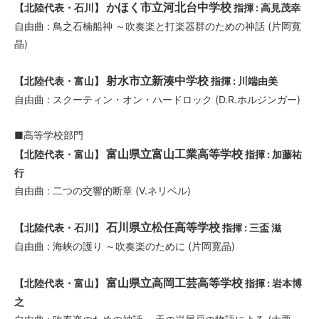
かほく市立河北台中学校
【北陸代表・石川】
指揮 : 高見茂幸
自由曲 : 鳥之石楠船神 ～吹奏楽と打楽器群のための神話 (片岡寛
晶)
射水市立新湊中学校
【北陸代表・富山】
指揮 : 川端由美
自由曲 : スクーティン・オン・ハードロック (D.R.ホルジンガー)
■高等学校部門
富山県立富山工業高等学校
【北陸代表・富山】
指揮 : 加藤祐
行
自由曲 : 二つの交響的断章 (V.ネリベル)
石川県立松任高等学校
【北陸代表・石川】
指揮 : 三盃 滋
自由曲 : 海峡の護り ～吹奏楽のために (片岡寛晶)
富山県立高岡工芸高等学校
【北陸代表・富山】
指揮 : 岩本博
之