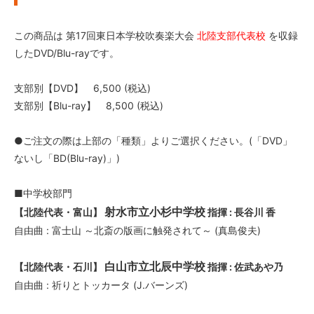
この商品は 第17回東日本学校吹奏楽大会
北陸支部代表校
を収録
したDVD/Blu-rayです。
支部別【DVD】 6,500 (税込)
支部別【Blu-ray】 8,500 (税込)
●ご注文の際は上部の「種類」よりご選択ください。(「DVD」
ないし「BD(Blu-ray)」)
■中学校部門
射水市立小杉中学校
【北陸代表・富山】
指揮 : 長谷川 香
自由曲 : 富士山 ～北斎の版画に触発されて～ (真島俊夫)
白山市立北辰中学校
【北陸代表・石川】
指揮 : 佐武あや乃
自由曲 : 祈りとトッカータ (J.バーンズ)