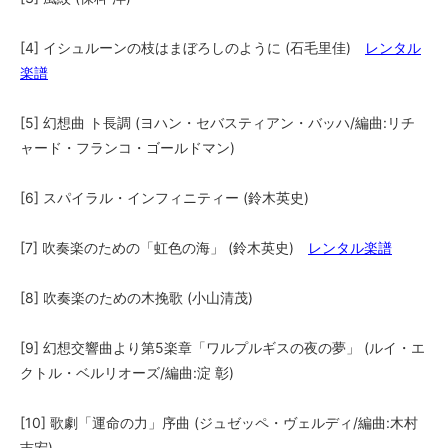
[4] イシュルーンの枝はまぼろしのように (石毛里佳)
レンタル
楽譜
[5] 幻想曲 ト長調 (ヨハン・セバスティアン・バッハ/編曲:リチ
ャード・フランコ・ゴールドマン)
[6] スパイラル・インフィニティー (鈴木英史)
[7] 吹奏楽のための「虹色の海」 (鈴木英史)
レンタル楽譜
[8] 吹奏楽のための木挽歌 (小山清茂)
[9] 幻想交響曲より第5楽章「ワルプルギスの夜の夢」 (ルイ・エ
クトル・ベルリオーズ/編曲:淀 彰)
[10] 歌劇「運命の力」序曲 (ジュゼッペ・ヴェルディ/編曲:木村
吉宏)