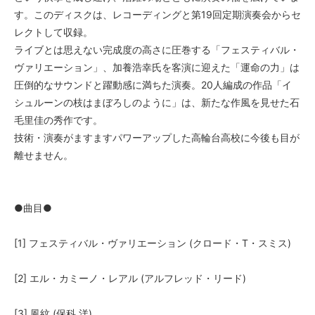
す。このディスクは、レコーディングと第19回定期演奏会からセ
レクトして収録。
ライブとは思えない完成度の高さに圧巻する「フェスティバル・
ヴァリエーション」、加養浩幸氏を客演に迎えた「運命の力」は
圧倒的なサウンドと躍動感に満ちた演奏。20人編成の作品「イ
シュルーンの枝はまぼろしのように」は、新たな作風を見せた石
毛里佳の秀作です。
技術・演奏がますますパワーアップした高輪台高校に今後も目が
離せません。
●曲目●
[1] フェスティバル・ヴァリエーション (クロード・T・スミス)
[2] エル・カミーノ・レアル (アルフレッド・リード)
[3] 風紋 (保科 洋)