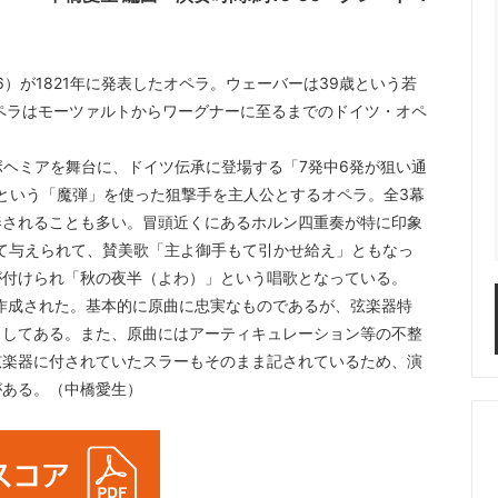
6）が1821年に発表したオペラ。ウェーバーは39歳という若
ペラはモーツァルトからワーグナーに至るまでのドイツ・オペ
ヘミアを舞台に、ドイツ伝承に登場する「7発中6発が狙い通
という「魔弾」を使った狙撃手を主人公とするオペラ。全3幕
奏されることも多い。冒頭近くにあるホルン四重奏が特に印象
して与えられて、賛美歌「主よ御手もて引かせ給え」ともなっ
が付けられ「秋の夜半（よわ）」という唱歌となっている。
作成された。基本的に原曲に忠実なものであるが、弦楽器特
らしてある。また、原曲にはアーティキュレーション等の不整
弦楽器に付されていたスラーもそのまま記されているため、演
がある。（中橋愛生）