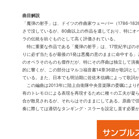
曲目解説
「魔弾の射手」は、ドイツの作曲家ウェーバー（1786-182
さで没しているが、80曲以上の作品を遺しており、特にオ
ラの伝統を紡ぐものとして高く評価されている。
特に重要な作品である「魔弾の射手」は、17世紀半ばのボ
りに必ず当たるが最後の1発は悪魔の意のままに命中する」
のオペラそのものも傑作だが、特にその序曲は独立して演
的に響くが、この部分はマルコ福音書14章36節が歌詞と
ている。また、日本でも明治期に佐佐木信綱によって歌詞
この編曲は2013年に陸上自衛隊中央音楽隊の委嘱により
有のトレモロによる表現を再現するために種々の工夫が凝
合が散見されるが、それらはそのままにしてある。原曲で
奏に際しては適切なタンギング・スラーを設定し直す必要