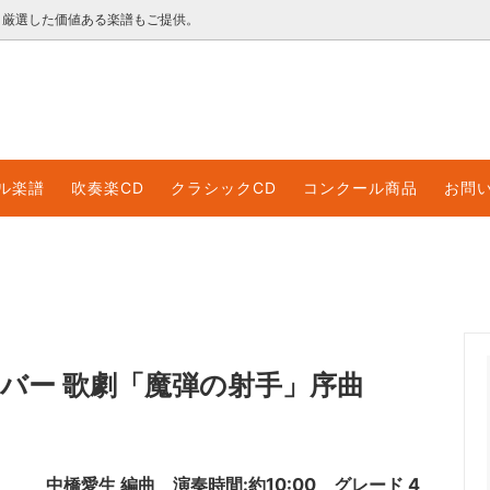
く厳選した価値ある楽譜もご提供。
ックCD
ル楽譜のご利用について
コンクール・イベント
レンタル楽譜利用規約
ル楽譜
吹奏楽CD
クラシックCD
コンクール商品
お問
ロード音源
ロード販売楽譜
領収書等のWEB発行について
ーバー 歌劇「魔弾の射手」序曲
中橋愛生 編曲 演奏時間:約10:00 グレード 4