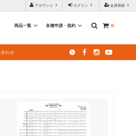
アカウント
ログイン
会員登録
商品一覧
各種申請・規約
0
レンタル楽譜
エレクトーン（電子オルガン）での演奏
い合わせ