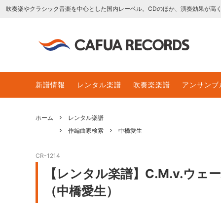
吹奏楽やクラシック音楽を中心とした国内レーベル。CDのほか、演奏効果が高
吹奏楽CD
for overseas customers
クラシ
レンタ
新譜情報
レンタル楽譜
吹奏楽楽譜
アンサンブ
販売楽譜
レンタル楽譜の貸出延長
ダウン
ダウン
ホーム
レンタル楽譜
作編曲家検索
中橋愛生
CR-1214
【レンタル楽譜】C.M.v.ウェ
（中橋愛生）