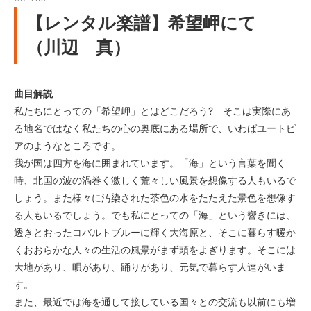
【レンタル楽譜】希望岬にて
（川辺 真）
曲目解説
私たちにとっての「希望岬」とはどこだろう? そこは実際にあ
る地名ではなく私たちの心の奥底にある場所で、いわばユートピ
アのようなところです。
我が国は四方を海に囲まれています。「海」という言葉を聞く
時、北国の波の渦巻く激しく荒々しい風景を想像する人もいるで
しょう。また様々に汚染された茶色の水をたたえた景色を想像す
る人もいるでしょう。でも私にとっての「海」という響きには、
透きとおったコバルトブルーに輝く大海原と、そこに暮らす暖か
くおおらかな人々の生活の風景がまず頭をよぎります。そこには
大地があり、唄があり、踊りがあり、元気で暮らす人達がいま
す。
また、最近では海を通して接している国々との交流も以前にも増