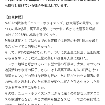
も航行し続けている様子を表現しています。
【曲目解説】
NASAの探査機「ニュー・ホライズンズ」は太陽系の最果て、か
つての第9惑星、冥王星と更にその外側に広がる太陽系外縁部に
向けて2006年に地球を飛び立った。
対地球速度としては今までの探査機では最速の秒速16kmを超え
るスピードで目的地に向かった。
そして、9年の旅を経て2015年、ついに冥王星に到達。至近距離
から目を奪うような冥王星の美しい画像を人類に届けた。
トンボー地域と呼ばれるハート型の雪の平原や、大気、かつての
地質活動や氷河の様子、さらには主星冥王星の1/2の直径を持つ
衛星カロンなどの詳細な観測を行い、氷に閉ざされた太陽系の果
の死の星と思われていた冥王星が変化に富んだ生き生きとした星
である事を見事に証明した。
その後、ニュー・ホライズンズはさらに遠くの奇妙な天体アロコ
スを観測するなど、今この瞬間も猛烈なスピードで次の目的地に
向けて、地球から遠ざかっている。