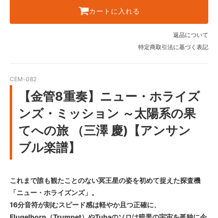
カートに入れる
返品について
特定商取引法に基づく表記
CEM-082
【金管8重奏】ニュー・ホライズ
ンズ・ミッション ～太陽系の果
てへの旅 （三澤 慶)【アンサン
ブル楽譜】
これまで誰も観たことのない冥王星の姿を初めて捉えた探査機
「ニュー・ホライズンズ」。
16分音符が刻むスピード感は軽やか且つ正確に、
Flugelhorn（Trumpet）やTubaのソロは暗黒の宇宙を孤独に今