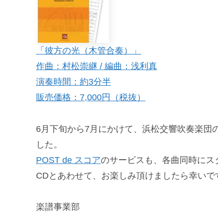
「彼方の光（木管合奏）」
作曲：村松崇継 / 編曲：浅利真
演奏時間：約3分半
販売価格：7,000円（税抜）
6月下旬から7月にかけて、浜松交響吹奏楽団
した。
POST de スコア
のサービスも、各曲同時にス
CDとあわせて、お楽しみ頂けましたら幸いで
楽譜事業部