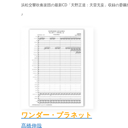
浜松交響吹奏楽団の最新CD「天野正道：天雷无妄」収録の委嘱
♪
ワンダー・プラネット
髙橋伸哉