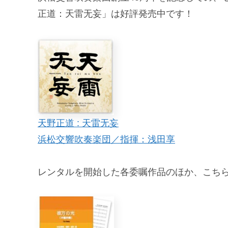
正道：天雷无妄」は好評発売中です！
天野正道 : 天雷无妄
浜松交響吹奏楽団／指揮：浅田享
レンタルを開始した各委嘱作品のほか、こち